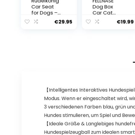
Rudelkönig
FELLNASE
Car Seat
Dog Box
for Dogs –
Car Cat
Water-
Transport
€
29.95
€
19.99
Repellent
Bag – The
Dog Seat
Feel-Good
for Car
Hotel for
Rear Seat –
Dogs and
Dog Basket
Cats –
for Small
Aircraft
and
Approved
Medium
Dog
Dogs in
Transport
Black
Box Bag +
Storage
【Intelligentes Interaktives Hundespie
Compartm
ent 40 x 34
Modus. Wenn er eingeschaltet wird, wi
x 25 cm I
3 verschiedenen Farben blau, grün und 
Foldable
Transport
Hundes stimulieren, um Spiel und Be
Carry Bag
【Ideale Größe & Langlebiges hundefr
Hundespielzeugball zum idealen smarten