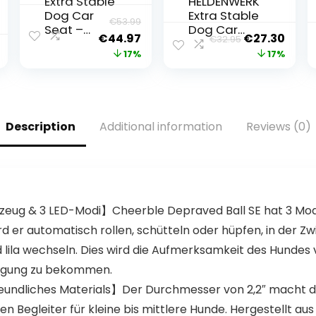
Extra Stable
HELDENWERK
Dog Car
Extra Stable
€
53.99
Seat –
Dog Car
Original
Current
Original
Curr
€
44.97
€
27.30
€
32.95
Reinforced
Seat –
price
price
price
price
17%
17%
Car Seat
Reinforced
for Small
Walls and 5
was:
is:
was:
is:
and
Straps –
€53.99.
€44.97.
€32.95.
€27.
Medium
Waterproof
Dogs with 4
Dog Car
Description
Additional information
Reviews (0)
Attachmen
Seat for
t Straps –
Back and
High Quality
Front Seat
and
Waterproof
Dog Car
lzeug & 3 LED-Modi】Cheerble Depraved Ball SE hat 3 Modi
Seat for the
Back Seat
rd er automatisch rollen, schütteln oder hüpfen, in der Z
in the Car (L
lila wechseln. Dies wird die Aufmerksamkeit des Hundes v
Size, Black)
wegung zu bekommen.
eundliches Materials】Der Durchmesser von 2,2″ macht 
 Begleiter für kleine bis mittlere Hunde. Hergestellt aus 