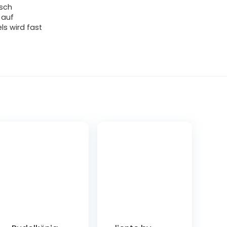
isch
 auf
ls wird fast