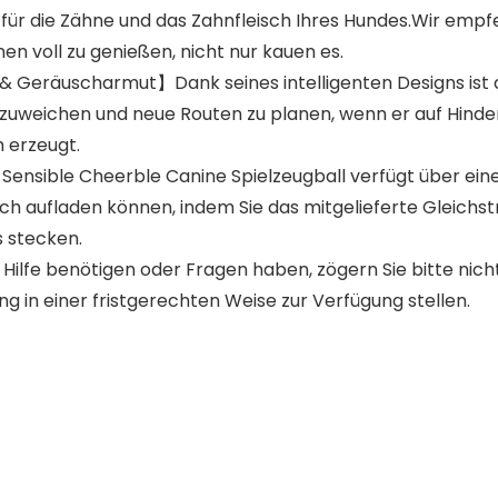
 für die Zähne und das Zahnfleisch Ihres Hundes.Wir empf
nen voll zu genießen, nicht nur kauen es.
Geräuscharmut】Dank seines intelligenten Designs ist d
zuweichen und neue Routen zu planen, wenn er auf Hinder
m erzeugt.
ensible Cheerble Canine Spielzeugball verfügt über ein
ach aufladen können, indem Sie das mitgelieferte Gleich
s stecken.
fe benötigen oder Fragen haben, zögern Sie bitte nicht,
ng in einer fristgerechten Weise zur Verfügung stellen.