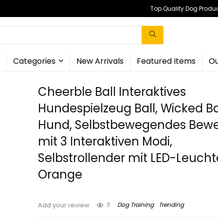
Top Quality Dog Produc
Categories
New Arrivals
Featured Items
Ou
Cheerble Ball Interaktives
Hundespielzeug Ball, Wicked Ba
Hund, Selbstbewegendes Bewe
mit 3 Interaktiven Modi,
Selbstrollender mit LED-Leucht
Orange
5
Dog Training
Trending
Add your review