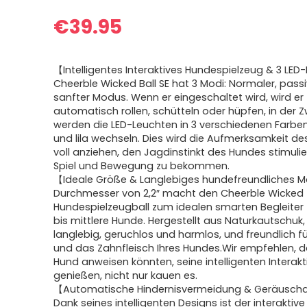
€
39.95
【Intelligentes Interaktives Hundespielzeug & 3 LE
Cheerble Wicked Ball SE hat 3 Modi: Normaler, pass
sanfter Modus. Wenn er eingeschaltet wird, wird er
automatisch rollen, schütteln oder hüpfen, in der 
werden die LED-Leuchten in 3 verschiedenen Farben
und lila wechseln. Dies wird die Aufmerksamkeit d
voll anziehen, den Jagdinstinkt des Hundes stimuli
Spiel und Bewegung zu bekommen.
【Ideale Größe & Langlebiges hundefreundliches M
Durchmesser von 2,2″ macht den Cheerble Wicked
Hundespielzeugball zum idealen smarten Begleiter f
bis mittlere Hunde. Hergestellt aus Naturkautschuk, 
langlebig, geruchlos und harmlos, und freundlich f
und das Zahnfleisch Ihres Hundes.Wir empfehlen, da
Hund anweisen könnten, seine intelligenten Interakt
genießen, nicht nur kauen es.
【Automatische Hindernisvermeidung & Geräusc
Dank seines intelligenten Designs ist der interaktive