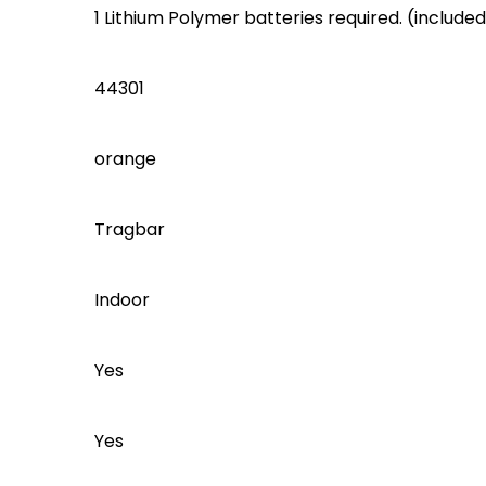
‎1 Lithium Polymer batteries required. (include
‎44301
‎orange
‎Tragbar
‎Indoor
‎Yes
‎Yes