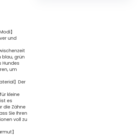
D-Modi】
iver und
Zwischenzeit
 blau, grün
es Hundes
eren, um
aterial】Der
ür kleine
ist es
ür die Zähne
ss Sie Ihren
ionen voll zu
harmut】