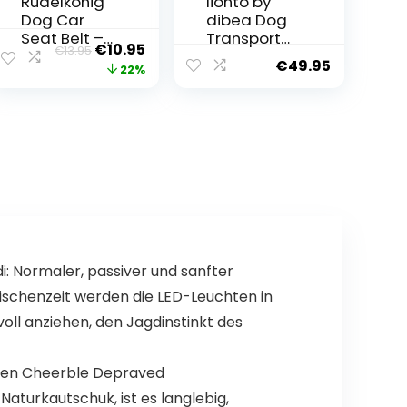
Rudelkönig
lionto by
Dog Car
dibea Dog
Seat Belt –
Transport
ent
Original
Current
€
10.95
€
13.95
Elastic Seat
Box,
€
49.95
price
price
22%
Belt – Fully
Foldable,
Adjustable
Small
was:
is:
– Suitable
Animal Bag,
30.
€13.95.
€10.95.
for All Car
Size (L), 70 x
Types, 60 –
52 x 50 cm,
80 cm
Black
: Normaler, passiver und sanfter
wischenzeit werden die LED-Leuchten in
oll anziehen, den Jagdinstinkt des
den Cheerble Depraved
Naturkautschuk, ist es langlebig,