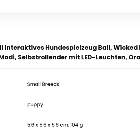
ll Interaktives Hundespielzeug Ball, Wicke
 Modi, Selbstrollender mit LED-Leuchten, Or
‎Small Breeds
‎puppy
‎5.6 x 5.6 x 5.6 cm; 104 g