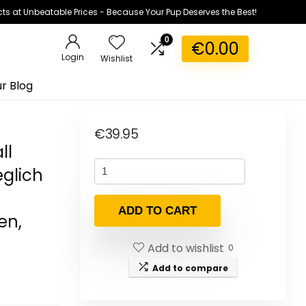
ts at Unbeatable Prices - Because Your Pup Deserves the Best!
0
€
0.00
Login
Wishlist
r Blog
€
39.95
ll
glich
ADD TO CART
en,
Add to wishlist
0
Add to compare